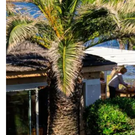
du Santa Maria en Corse
Restaurant
Votre table exclusive à l'hôtel
Espace détente
Votre pause bien-être et fitness
Groupes
Organisez vos événements en Corse
Séminaires
Réunissez vos collaborateurs en Haute-Corse
Nos idées de visites
en Corse