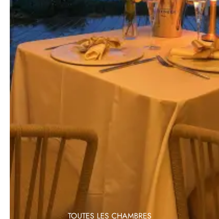
à l'Île-Rousse
L'hôtel dispose de
57 chambres et suites en
bord de mer
, décorées dans un style sobre et
contemporain. Lumineuses et fonctionnelles,
elles offrent toutes une
vue panoramique sur
la mer ou sur la montagne
. Climatisées et
insonorisées, elles sont toutes équipées avec
téléviseur écran plat, mini-bar, Wi-Fi, coffre-fort,
salle de bain privative avec baignoire ou douche,
terrasse ou balcon.
L'établissement dispose également de 2
chambres accessibles aux personnes à mobilité
réduite.
TOUTES LES CHAMBRES