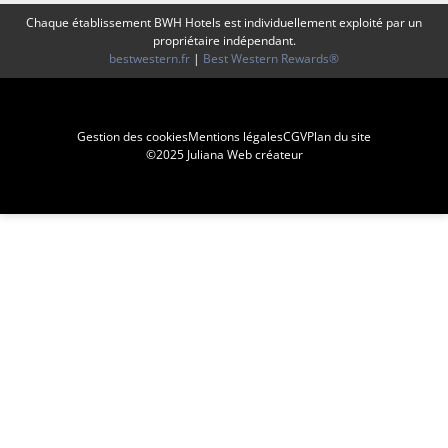
Chaque établissement BWH Hotels est individuellement exploité par un
propriétaire indépendant.
bestwestern.fr
|
Best Western Rewards®
Gestion des cookies
Mentions légales
CGV
Plan du site
©2025 Juliana Web créateur