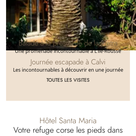
L'Île-Rousse, station balnéaire au cœur de la
Balagne, est le point de départ idéal pour
explorer les criques sauvages, les villages corses
authentiques et les sentiers de montagne.
Balade à la presqu'île de la Pietra
Une promenade incontournable à L’Île-Rousse
Journée escapade à Calvi
Les incontournables à découvrir en une journée
TOUTES LES VISITES
Hôtel Santa Maria
Votre refuge corse les pieds dans