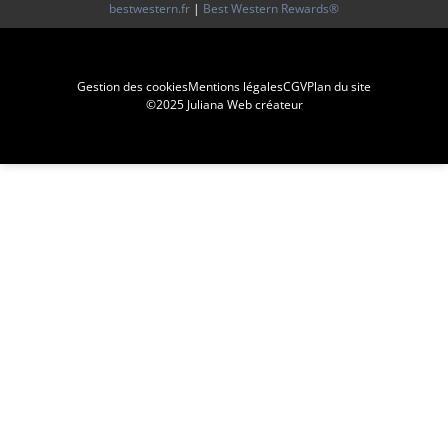
bestwestern.fr
|
Best Western Rewards®
Gestion des cookies
Mentions légales
CGV
Plan du site
©2025 Juliana Web créateur