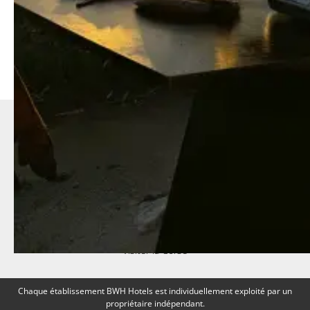
Votre hôtel à l'Île-Rousse
Hôtel
Chambres & Suites
Restaurant
Groupes
Offres
Vos questions
Coffrets cadeaux
Visiter la Corse
Chaque établissement BWH Hotels est individuellement exploité par un
propriétaire indépendant.