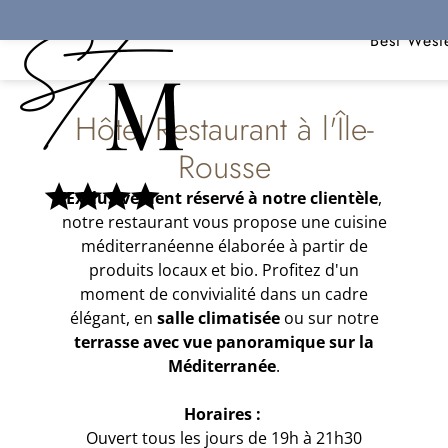
Panneau de gestion des cookies
Réservez 
Best West
Hôtel Restaurant à l'Île-
Rousse
Exclusivement réservé à notre clientèle
,
notre restaurant vous propose une cuisine
méditerranéenne élaborée à partir de
produits locaux et bio. Profitez d'un
moment de convivialité dans un cadre
élégant, en
salle climatisée
ou sur notre
terrasse avec vue panoramique sur la
Méditerranée
.
Horaires :
Ouvert tous les jours de 19h à 21h30