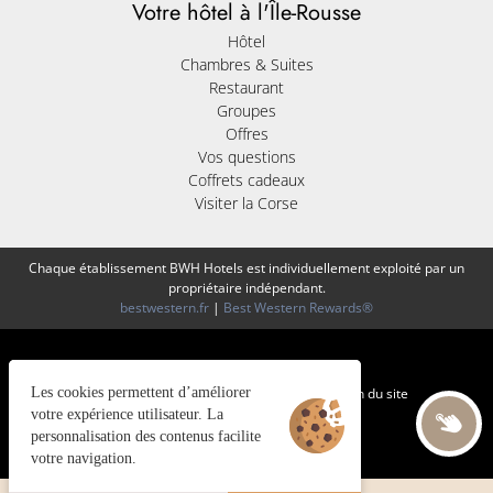
Votre hôtel à l'Île-Rousse
Hôtel
Chambres & Suites
Restaurant
Groupes
Offres
Vos questions
Coffrets cadeaux
Visiter la Corse
Chaque établissement BWH Hotels est individuellement exploité par un
propriétaire indépendant.
bestwestern.fr
|
Best Western Rewards®
Les cookies permettent d’améliorer
Gestion des cookies
Mentions légales
CGV
Plan du site
©2025 Juliana Web créateur
votre expérience utilisateur. La
personnalisation des contenus facilite
votre navigation.