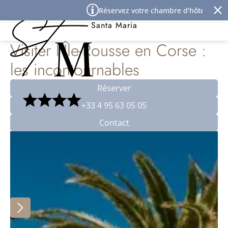
Panneau de gestion des cookies
Réservez votre chambre d'hôtel à l'Île Ro
Best Western Premier Hôtel
Santa Maria
Visiter l’Île-Rousse en Corse :
les incontournables
Réserver
+33 4 95 63 05 05
Contact