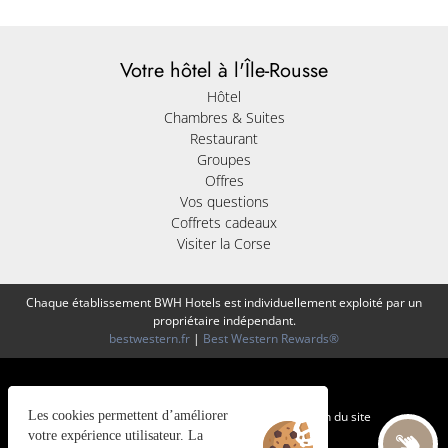
Votre hôtel à l'Île-Rousse
Hôtel
Chambres & Suites
Restaurant
Groupes
Offres
Vos questions
Coffrets cadeaux
Visiter la Corse
Chaque établissement BWH Hotels est individuellement exploité par un
propriétaire indépendant.
bestwestern.fr
|
Best Western Rewards®
Les cookies permettent d’améliorer
Gestion des cookies
Mentions légales
CGV
Plan du site
©2025 Juliana Web créateur
votre expérience utilisateur. La