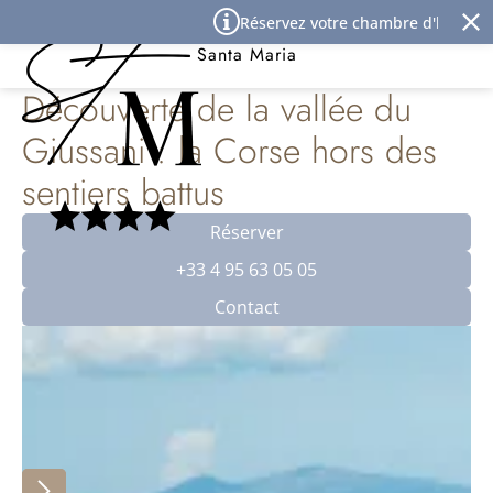
Panneau de gestion des cookies
Réservez votre chambre d'hôtel à l'Î
Best Western Premier Hôtel
Santa Maria
Découverte de la vallée du
Giussani : la Corse hors des
sentiers battus
Réserver
+33 4 95 63 05 05
Contact