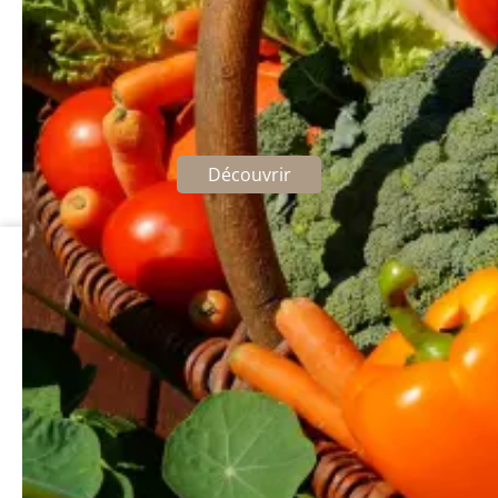
Les marchés de Balagne
Une immersion au coeur des saveurs corses
Découvrir
Best Western Premier Hôtel Santa Maria
Avenue David Dary
20220 L'Île-Rousse
Corse
+33 4 95 63 05 05
Facebook
Contact
Instagram