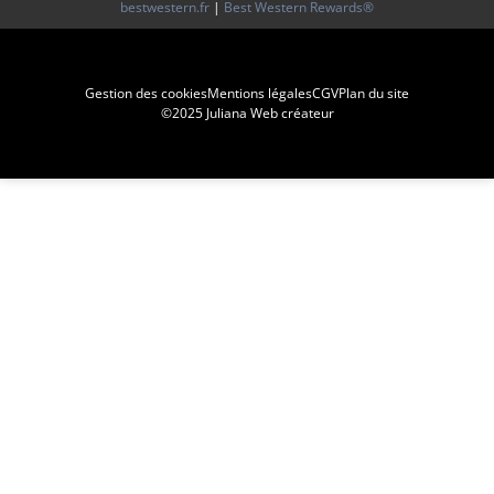
bestwestern.fr
|
Best Western Rewards®
Gestion des cookies
Mentions légales
CGV
Plan du site
©2025 Juliana Web créateur