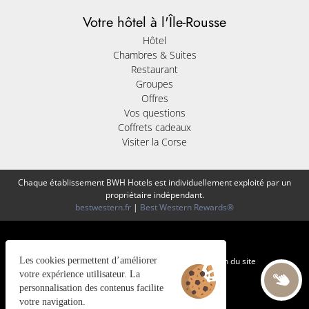
Votre hôtel à l'Île-Rousse
Hôtel
Chambres & Suites
Restaurant
Groupes
Offres
Vos questions
Coffrets cadeaux
Visiter la Corse
Chaque établissement BWH Hotels est individuellement exploité par un
propriétaire indépendant.
bestwestern.fr
|
Best Western Rewards®
Les cookies permettent d’améliorer
Gestion des cookies
Mentions légales
CGV
Plan du site
©2025 Juliana Web créateur
votre expérience utilisateur. La
personnalisation des contenus facilite
votre navigation.