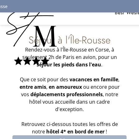
Panneau de gestion des cookies
Best West
Séjour à l'Île-Rousse
Rendez-vous à l'Île-Rousse en Corse, à
seulement 2h de Paris en avion, pour un
séjour les pieds dans l'eau
.
Que ce soit pour des
vacances en famille
,
entre amis
,
en amoureux
ou encore pour
vos
déplacements professionnels
, notre
hôtel vous accueille dans un cadre
d'exception.
Retrouvez ci-dessous toutes les offres de
notre
hôtel 4* en bord de mer
!