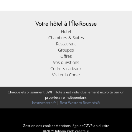
Votre hôtel à l'Île-Rousse
Hôtel
Chambres & Suites
Restaurant
Groupes
Offres
Vos questions
Coffrets cadeaux
Visiter la Corse
Chaque établissement BWH Hotels est individuellement exploité par un
propriétaire indépendant.
bestwestern.fr
|
Best Western Rewards®
Gestion des cookies
Mentions légales
CGV
Plan du site
©2025 Juliana Web créateur