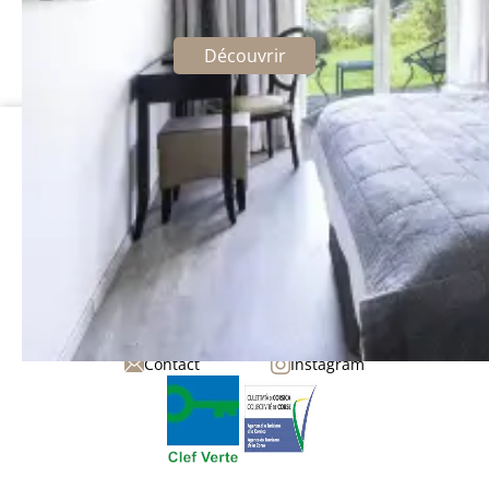
Bénéficiez d'avantages exclusifs
Découvrir
Best Western Premier Hôtel Santa Maria
Avenue David Dary
20220 L'Île-Rousse
Corse
+33 4 95 63 05 05
Facebook
Contact
Instagram