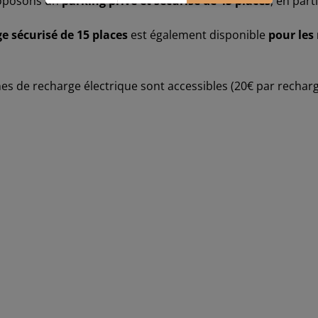
oposons un
parking privé et sécurisé de 45 places
, en part
e sécurisé de 15 places
est également disponible
pour les
es de recharge électrique sont accessibles (20€ par recharg