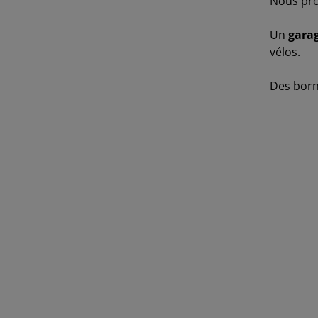
Nous pr
Un
garag
vélos.
Des born