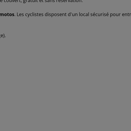
ie couvert, gratuit et sans réservation.
 motos
. Les cyclistes disposent d'un local sécurisé pour ent
e).