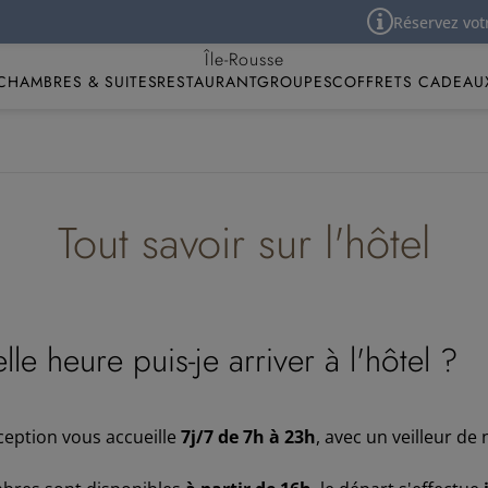
Réservez votre chambre d'h
Best Western Premier Hôtel Santa Maria
Île-Rousse
CHAMBRES & SUITES
RESTAURANT
GROUPES
COFFRETS CADEAU
Tout savoir sur l'hôtel
lle heure puis-je arriver à l'hôtel ?
ception vous accueille
7j/7 de 7h à 23h
, avec un veilleur de 