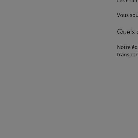
Les cham
Vous souh
Quels 
Notre éq
transpor