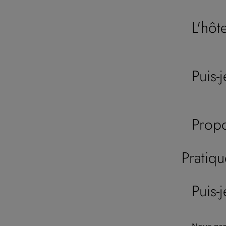
L'hôt
Puis-
Propo
Pratiqu
Puis-