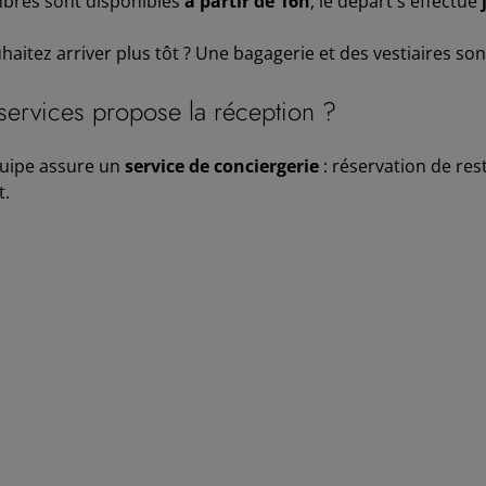
bres sont disponibles
à partir de 16h
, le départ s'effectue
aitez arriver plus tôt ? Une bagagerie et des vestiaires son
services propose la réception ?
uipe assure un
service de conciergerie
: réservation de rest
t.