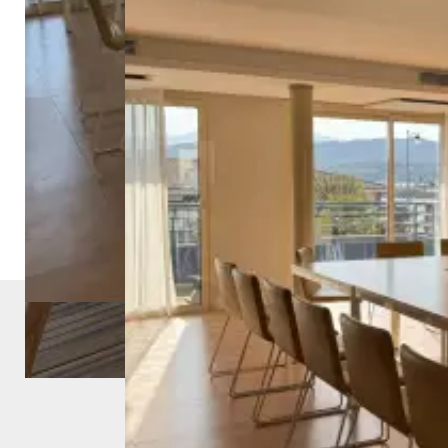
Best Western Premier Hôtel Santa Maria
Avenue David Dary
20220 L'Île-Rousse
Corse
+33 4 95 63 05 05
Facebook
Contact
Instagram
Votre hôtel à l'Île-Rousse
Hôtel
Chambres & Suites
Restaurant
Groupes
Offres