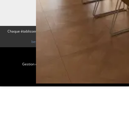
Vos questions
Coffrets cadeaux
Visiter la Corse
Chaque établissement BWH Hotels est individuellement exploité par un
propriétaire indépendant.
bestwestern.fr
|
Best Western Rewards®
Gestion des cookies
Mentions légales
CGV
Plan du site
©2025 Juliana Web créateur