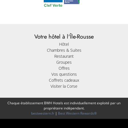
Votre hôtel à l'Île-Rousse
Hôtel
Chambres & Suites
Restaurant
Groupes
Offres
Vos questions
Coffrets cadeaux
Visiter la Corse
Chaque établissement BWH Hotels est individuellement exploité par un
propriétaire indépendant.
bestwestern.fr
|
Best Western Rewards®