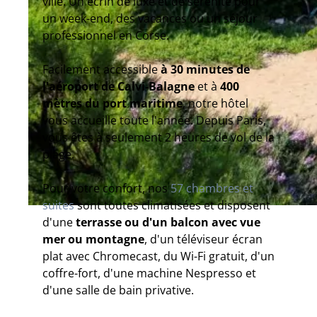
ville. Un écrin de luxe et de sérénité pour
un week-end, des vacances ou un séjour
professionnel en Corse.
Facilement accessible
à 30 minutes de
l'aéroport de Calvi-Balagne
et à
400
mètres du port maritime
, notre hôtel
vous accueille toute l'année. Depuis Paris,
vous êtes à seulement 2 heures de vol de la
plage.
Pour votre confort, nos
57 chambres et
suites
sont toutes climatisées et disposent
d'une
terrasse ou d'un balcon avec vue
mer ou montagne
, d'un téléviseur écran
plat avec Chromecast, du Wi-Fi gratuit, d'un
coffre-fort, d'une machine Nespresso et
d'une salle de bain privative.