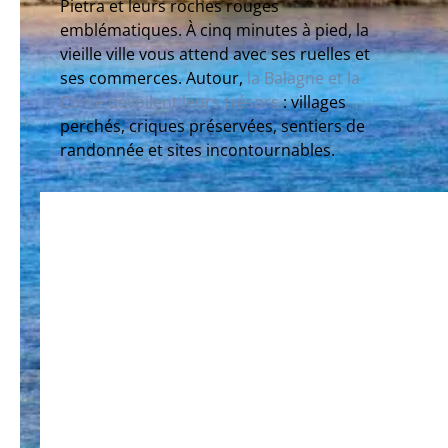
Pietra et leurs roches rouges
emblématiques. À cinq minutes à pied, la
vieille ville vous attend avec ses ruelles et
ses commerces. Autour,
la Balagne et la
Corse dévoilent leurs trésors
: villages
perchés, criques préservées, sentiers de
randonnée et sites incontournables.