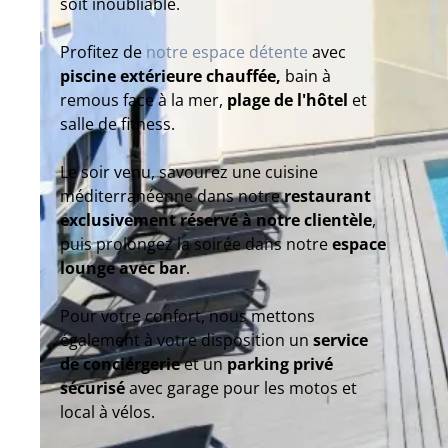
soit inoubliable.
Profitez de
notre espace détente
avec
piscine extérieure chauffée,
bain à
remous face à la mer,
plage de l'hôtel
et
salle de fitness.
Le soir venu, savourez une cuisine
méditerranéenne dans notre
restaurant
exclusivement réservé à notre clientèle
,
puis prolongez la soirée dans notre
espace
lounge avec bar
.
Pour votre confort, nous mettons
également à votre disposition un
service
de conciergerie
et un
parking privé
sécurisé
avec garage pour les motos et
local à vélos.