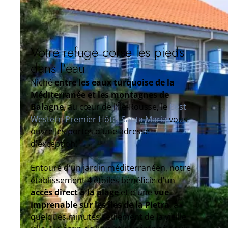
Votre refuge corse les pieds
dans l'eau
Niché
entre les eaux turquoise de la
Méditerranée et les montagnes de
Balagne
, au cœur de l'Île-Rousse, le
Best
Western Premier Hôtel Santa Maria
vous
ouvre les portes d'une adresse
d'exception.
Entouré d'un jardin méditerranéen, notre
établissement 4 étoiles bénéficie d'un
accès direct à la plage
et d'une
vue
imprenable sur les îles de la Pietra
, à
quelques minutes seulement de la vieille